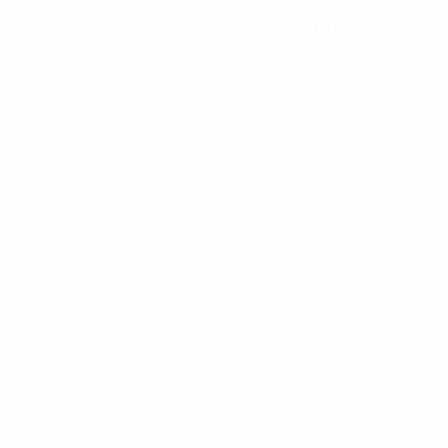
PAGES
À Propos
Plan Du Site
Mentions légales