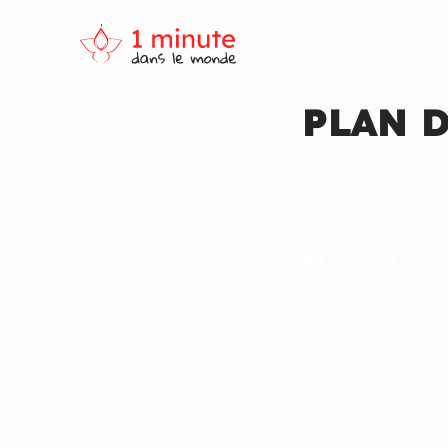
PLAN D
STORIES
Dian
Elena
Ending